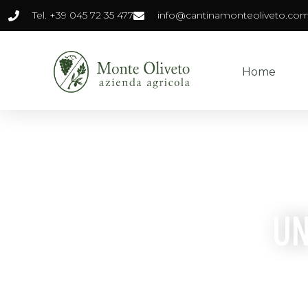
Tel. +39 045 72 35 477
info@cantinamonteoliveto.co
Home
UN