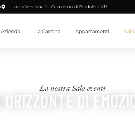
m
Loc. Valmarana, 1 - Calmasino di Bardolino VR
Azienda
La Cantina
Appartamenti
Sala
__ La nostra Sala eventi
 ORIZZONTE DI EMOZI